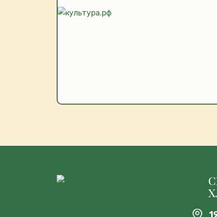
С
Х
1