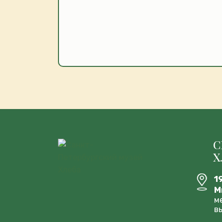
С
Х
1
М
м
в