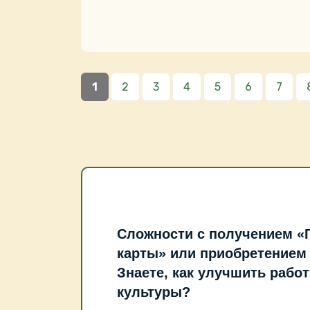
Страницы
1
2
3
4
5
6
7
Сложности с получением «
карты» или приобретением
Знаете, как улучшить рабо
культуры?